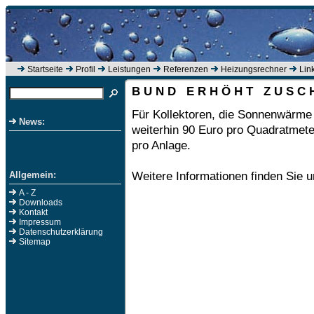
Startseite
Profil
Leistungen
Referenzen
Heizungsrechner
Lin
B U N D E R H Ö H T Z U S C 
Für Kollektoren, die Sonnenwärme
News:
weiterhin 90 Euro pro Quadratmete
pro Anlage.
Weitere Informationen finden Sie 
Allgemein:
A - Z
Downloads
Kontakt
Impressum
Datenschutzerklärung
Sitemap