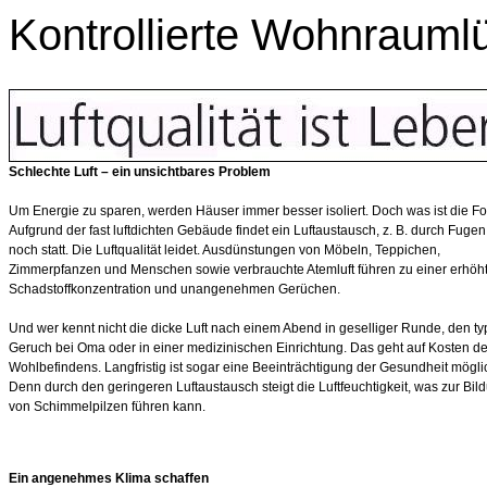
Kontrollierte Wohnrauml
Schlechte Luft – ein unsichtbares Problem
Um Energie zu sparen, werden Häuser immer besser isoliert. Doch was ist die F
Aufgrund der fast luftdichten Gebäude findet ein Luftaustausch, z. B. durch Fuge
noch statt. Die Luftqualität leidet. Ausdünstungen von Möbeln, Teppichen,
Zimmerpfanzen und Menschen sowie verbrauchte Atemluft führen zu einer erhöh
Schadstoffkonzentration und unangenehmen Gerüchen.
Und wer kennt nicht die dicke Luft nach einem Abend in geselliger Runde, den t
Geruch bei Oma oder in einer medizinischen Einrichtung. Das geht auf Kosten d
Wohlbefindens. Langfristig ist sogar eine Beeinträchtigung der Gesundheit mögli
Denn durch den geringeren Luftaustausch steigt die Luftfeuchtigkeit, was zur Bil
von Schimmelpilzen führen kann.
Ein angenehmes Klima schaffen