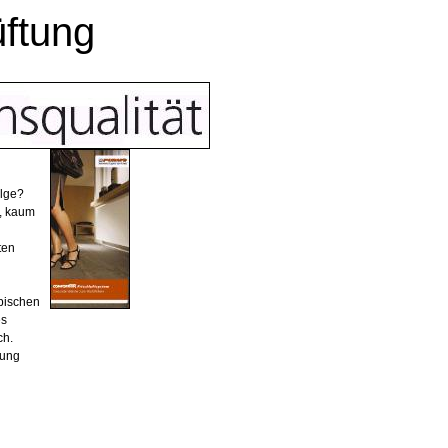
üftung
olge?
n, kaum
ten
ypischen
es
ch.
dung