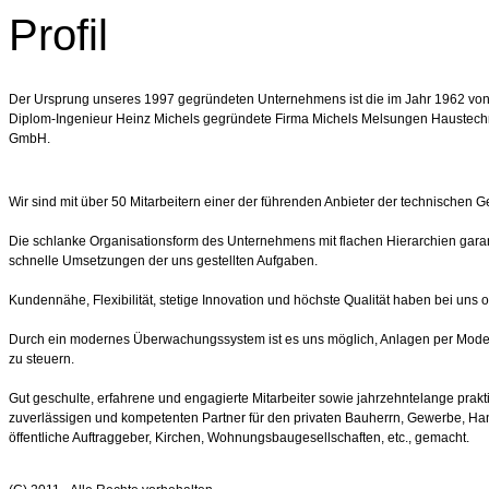
Profil
Der Ursprung unseres 1997 gegründeten Unternehmens ist die im Jahr 1962 von
Diplom-Ingenieur Heinz Michels gegründete Firma Michels Melsungen Haustech
GmbH.
Wir sind mit über 50 Mitarbeitern einer der führenden Anbieter der technischen
Die schlanke Organisationsform des Unternehmens mit flachen Hierarchien gara
schnelle Umsetzungen der uns gestellten Aufgaben.
Kundennähe, Flexibilität, stetige Innovation und höchste Qualität haben bei uns ob
Durch ein modernes Überwachungssystem ist es uns möglich, Anlagen per Mode
zu steuern.
Gut geschulte, erfahrene und engagierte Mitarbeiter sowie jahrzehntelange pra
zuverlässigen und kompetenten Partner für den privaten Bauherrn, Gewerbe, Ha
öffentliche Auftraggeber, Kirchen, Wohnungsbaugesellschaften, etc., gemacht.