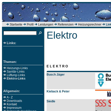
Startseite
Profil
Leistungen
Referenzen
Heizungsrechner
Lin
Elektro
Links:
Themen:
E L E K T R O
Heizungs-Links
Sanitär-Links
Busch Jäger
Lüftung-Links
Elektro-Links
Allgemein:
Kieback & Peter
A - Z
Downloads
Siedle
Kontakt
Impressum